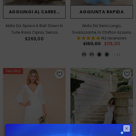
AGGIUNGI AL CARRELLO
AGGIUNTA RAPIDA
Abito Da Sposa A Ball Gown In
Abito Da Sera Lungo,
Tulle Rosa Cipria, Senza
Svolazzante, In Chiffon Azzurro
142 recensioni
$269,00
Spalline, Con Ricami Floreali In
Cielo, Linea Ad A, Scollo
$160,00
$119,00
Pizzo E Spalline A Catena Di Perle,
All'americana E Schiena
Con Strascico A Cattedrale.
Scoperta.
+
11
Vendita