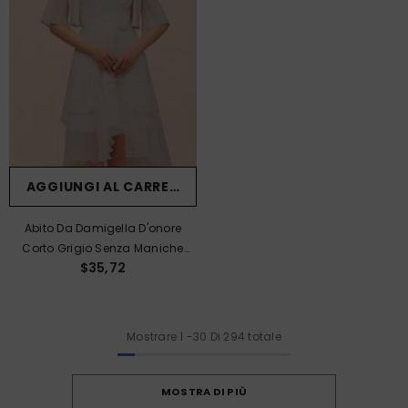
AGGIUNGI AL CARRELLO
Abito Da Damigella D'onore
Corto Grigio Senza Maniche
$35,72
Con Scollo A Cuore E Scialle In
Chiffon.
Mostrare
1
-
30
Di 294 totale
MOSTRA DI PIÙ