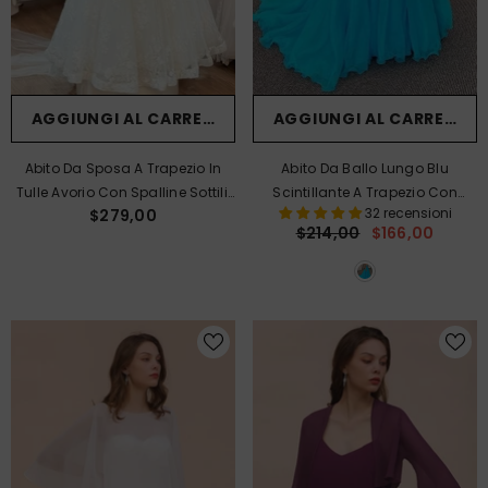
AGGIUNGI AL CARRELLO
AGGIUNGI AL CARRELLO
Abito Da Sposa A Trapezio In
Abito Da Ballo Lungo Blu
Tulle Avorio Con Spalline Sottili,
Scintillante A Trapezio Con
32 recensioni
$279,00
Scollo Rotondo, Applicazioni In
Spalle Scoperte E Decorazioni Di
$214,00
$166,00
Pizzo Floreale 3D Effetto Illusione,
Perline.
Schiena Scoperta E Strascico.