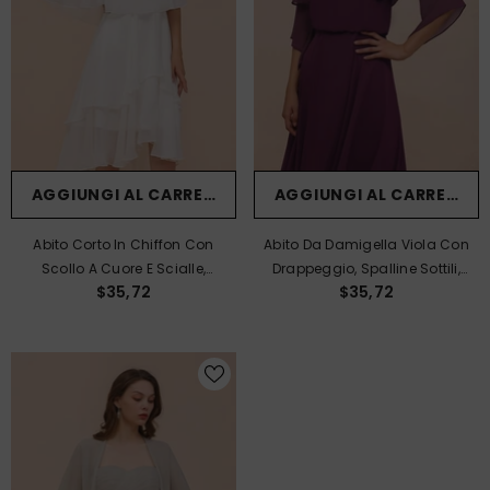
AGGIUNGI AL CARRELLO
AGGIUNGI AL CARRELLO
Abito Corto In Chiffon Con
Abito Da Damigella Viola Con
Scollo A Cuore E Scialle,
Drappeggio, Spalline Sottili,
$35,72
$35,72
Semplice Abito Da Damigella
Lunghezza Fino Al Pavimento,
D'onore Per La Sposa In
Casual.
Spiaggia