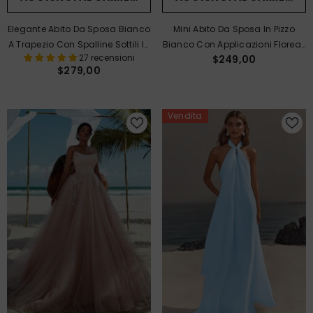
Mini Abito Da Sposa In Pizzo
Elegante Abito Da Sposa Bianco
Bianco Con Applicazioni Floreali
A Trapezio Con Spalline Sottili In
27 recensioni
$249,00
E Spalline Sottili
Pizzo E Spacco - Abito Da Sposa
$279,00
In Tulle Senza Schienale
Vendita