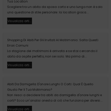
Tua Location
Scegliere tra un abito da sposa corto e uno lungo non è solo
una questione di stile personale: la location gioca...
Visualizza article
Shopping Di Abiti Per Gli Invitati Al Matrimonio: Salta Questi
Errori Comuni
La stagione dei matrimoni è arrivata e se stai cercando il
abito da ospite perfetto, non sei solo. Ma prima di...
Visualizza article
Abiti Da Damigella D'onore Lunghi O Corti: Qual È Quello
Giusto Per Il Tuo Matrimonio?
Non riesci a decidere tra abiti da damigella d'onore lunghi e
corti? Ecco un'analisi onesta di ciò che funziona per diversi...
Visualizza article