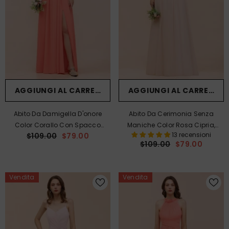
AGGIUNGI AL CARRELLO
AGGIUNGI AL CARRELLO
Abito Da Damigella D'onore
Abito Da Cerimonia Senza
Color Corallo Con Spacco
Maniche Color Rosa Cipria,
13 recensioni
$109.00
$79.00
Frontale, Abito Da Festa Per
Modello A Trapezio, Ideale Per
$109.00
$79.00
Matrimonio
Invitate O Damigelle In
Spiaggia.
Vendita
Vendita