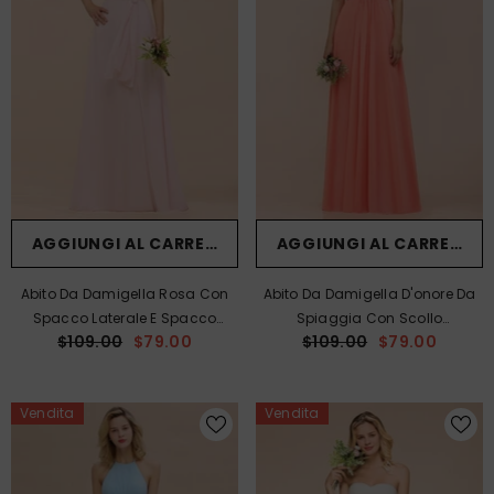
AGGIUNGI AL CARRELLO
AGGIUNGI AL CARRELLO
Abito Da Damigella Rosa Con
Abito Da Damigella D'onore Da
Spacco Laterale E Spacco
Spiaggia Con Scollo
$109.00
$79.00
$109.00
$79.00
Vertiginoso, Abito Da Sposa
All'americana, Color Corallo,
Semplice Da Spiaggia.
Lungo Fino Al Pavimento, Per
Ragazze, Da Cerimonia O Festa
Vendita
Vendita
Di Matrimonio.