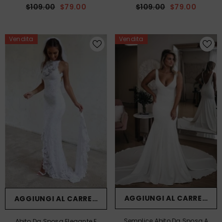
$109.00
$79.00
$109.00
$79.00
Lunghezza Alla Caviglia, Mini
E Senza Maniche, Con Volant,
Abito Da Invitata A Un
Perfetto Per Matrimoni In
Matrimonio In Spiaggia.
Spiaggia E Feste.
Vendita
Vendita
AGGIUNGI AL CARRELLO
AGGIUNGI AL CARRELLO
Semplice Abito Da Sposa A
Abito Da Sposa Elegante E