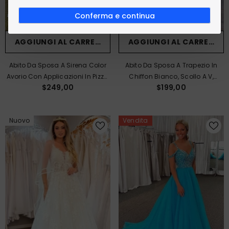
Conferma e continua
AGGIUNGI AL CARRELLO
AGGIUNGI AL CARRELLO
Abito Da Sposa A Sirena Color
Abito Da Sposa A Trapezio In
Avorio Con Applicazioni In Pizzo,
Chiffon Bianco, Scollo A V,
$249,00
$199,00
Spalline Sottili, Senza Maniche,
Spalline Larghe, Schiena
Schiena Scoperta E Strascico A
Scoperta, Spacco Frontale,
Cappella.
Maniche A Mantello Removibile,
Nuovo
Vendita
Strascico A Cappella.