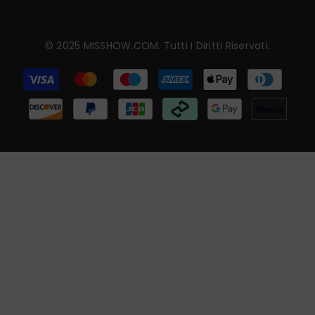
© 2025
MISSHOW.COM
. Tutti I Diritti Riservati.
Metodi
di
pagamento