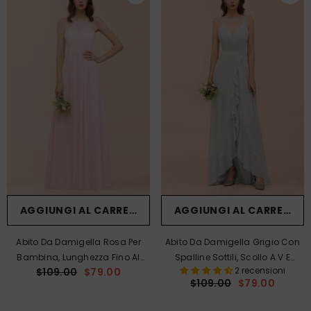
AGGIUNGI AL CARRELLO
AGGIUNGI AL CARRELLO
Abito Da Damigella Rosa Per
Abito Da Damigella Grigio Con
Bambina, Lunghezza Fino Al
Spalline Sottili, Scollo A V E
2 recensioni
$109.00
$79.00
Pavimento, In Chiffon, Con
Volant, Perfetto Per Matrimoni In
$109.00
$79.00
Scollo All'americana, Perfetto Per
Spiaggia.
Matrimoni In Spiaggia O Feste.