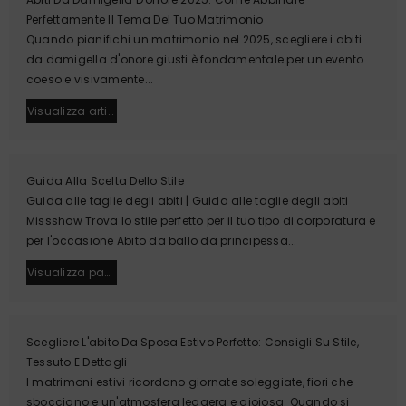
Perfettamente Il Tema Del Tuo Matrimonio
Quando pianifichi un matrimonio nel 2025, scegliere i abiti
da damigella d'onore giusti è fondamentale per un evento
coeso e visivamente...
Visualizza article
Guida Alla Scelta Dello Stile
Guida alle taglie degli abiti | Guida alle taglie degli abiti
Missshow Trova lo stile perfetto per il tuo tipo di corporatura e
per l'occasione Abito da ballo da principessa...
Visualizza page
Scegliere L'abito Da Sposa Estivo Perfetto: Consigli Su Stile,
Tessuto E Dettagli
I matrimoni estivi ricordano giornate soleggiate, fiori che
sbocciano e un'atmosfera leggera e gioiosa. Quando si