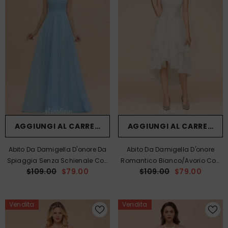
AGGIUNGI AL CARRELLO
AGGIUNGI AL CARRELLO
Abito Da Damigella D'onore Da
Abito Da Damigella D'onore
Spiaggia Senza Schienale Con
Romantico Bianco/avorio Con
$109.00
$79.00
$109.00
$79.00
Scollo All'americana, Abito Da
Scollo A Cuore E Orlo
Festa In Chiffon Per Matrimonio
Asimmetrico, Senza Maniche,
In Giardino.
Per Matrimonio In Spiaggia.
Vendita
Vendita