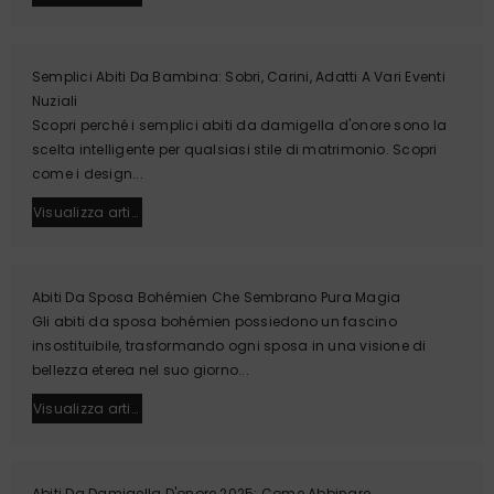
Semplici Abiti Da Bambina: Sobri, Carini, Adatti A Vari Eventi
Nuziali
Scopri perché i semplici abiti da damigella d'onore sono la
scelta intelligente per qualsiasi stile di matrimonio. Scopri
come i design...
Visualizza article
Abiti Da Sposa Bohémien Che Sembrano Pura Magia
Gli abiti da sposa bohémien possiedono un fascino
insostituibile, trasformando ogni sposa in una visione di
bellezza eterea nel suo giorno...
Visualizza article
Abiti Da Damigella D'onore 2025: Come Abbinare