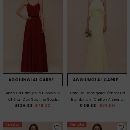
AGGIUNGI AL CARRELLO
AGGIUNGI AL CARRELLO
Abito Da Damigella D'onore In
Abito Da Damigella D'onore Da
Chiffon Con Spalline Sottili,
Bambina In Chiffon A Sirena
$109.00
$79.00
$109.00
$79.00
Senza Schienale, Bordeaux,
Con Scollo All'americana,
Lungo Fino Al Pavimento, Ideale
Giallo, Lungo Fino Al Pavimento,
Per Matrimoni In Spiaggia.
Per Matrimonio In Spiaggia.
Vendita
Vendita